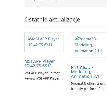
Ostatnie aktualizacje
MSI APP Player
10.42.75.6311
Prisma3D -
Modeling,
MSI APP Player Editor's
Animation 2.1.1
Review MSI APP Player is
MSI’s Windows Android
Prisma3D offers a user
emulator built atop the
friendly platform for
BlueStacks engine and
aspiring 3D creators to
tuned for MSI hardware.
bring their imagination
to life. With a wide ra