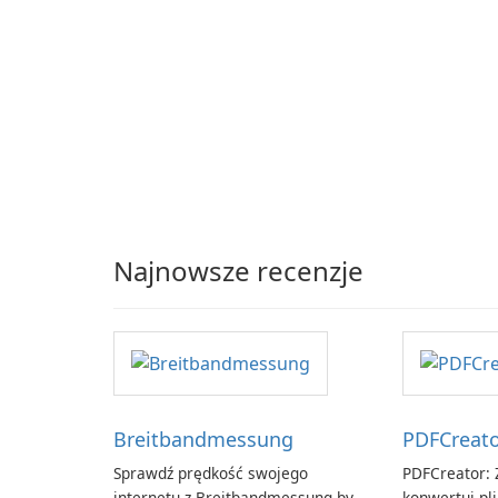
Najnowsze recenzje
Breitbandmessung
PDFCreat
Sprawdź prędkość swojego
PDFCreator: Z
internetu z Breitbandmessung by
konwertuj pli