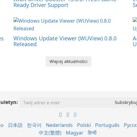
Ready Driver Support
S
es
Windows Update Viewer (WUView) 0.8.0
A
Released
U
Więcej aktualności
iuletyn:
no
日本語
한국어
Nederlands
Polski
Português
Русс
中文(繁體)
Magyar
हिन्दी