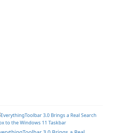
rget file size, and file
arameters to ensure
tisfactory results.
verythingToolbar 3.0 Brings a Real