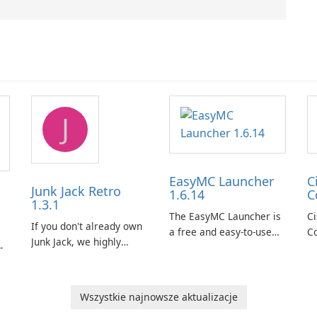
J
EasyMC Launcher
C
Junk Jack Retro
1.6.14
C
1.3.1
The EasyMC Launcher is
C
If you don't already own
a free and easy-to-use
Co
Junk Jack, we highly
-
Minecraft launcher
v
recommend purchasing
developed by EasyMC. It
so
it before considering
allows Minecraft players
al
Junk Jack Retro. This
to quickly and easily
co
Wszystkie najnowsze aktualizacje
game is where it all
nge
access their favorite
se