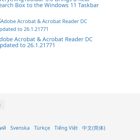
earch Box to the Windows 11 Taskbar
dobe Acrobat & Acrobat Reader DC
pdated to 26.1.21771
кий
Svenska
Türkçe
Tiếng Việt
中文(简体)