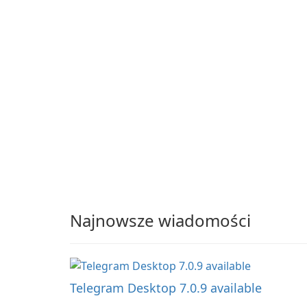
of tools and features,
this app allows users t
easily design 3D mode
and generate captivati
animated scenes.
Najnowsze wiadomości
Telegram Desktop 7.0.9 available