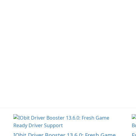
began! Junk Jack Retro,
servers and mods with
ta
formerly known as Junk
o
just a few clicks.
p
Jack, now offers
ls
sa
widescreen support.
ng
IObit Driver Booster 13.6.0: Fresh Game
E