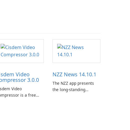
isdem Video
NZZ News 14.10.1
ompressor 3.0.0
The NZZ app presents
isdem Video
the long-standing
mpressor is a free
journalism of the NZZ,
ideo compression
rooted in independence,
ftware for Mac. It
open debate, and a
lows users to
liberal outlook that
mpress media files by
embraces diverse
tting the percentage,
opinion.