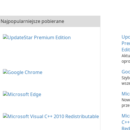
Najpopularniejsze pobierane
Upd
Pr
Edi
Aktu
opr
nigd
Goo
łatw
Upd
Szyb
Prem
wsz
prze
Mic
inte
Now
prze
inte
Mic
C++
Red