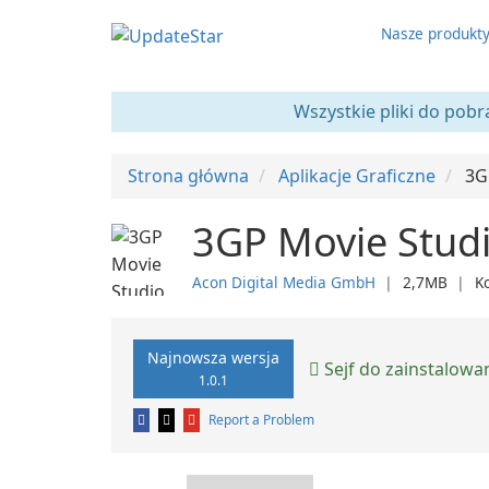
Nasze produkt
Wszystkie pliki do pobr
Strona główna
Aplikacje Graficzne
3G
3GP Movie Studi
Acon Digital Media GmbH
❘
2,7MB
❘
K
Najnowsza wersja
Sejf do zainstalowa
1.0.1
Report a Problem