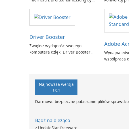
zafaco GmbH!
Driver Booster
Adobe Acr
Zwiększ wydajność swojego
komputera dzięki Driver Booster
Wydajna edyc
firmy IObit
współpraca d
Adobe Acroba
Najnowsza wersja
1.0.1
Darmowe bezpieczne pobieranie plików sprawdzo
Bądź na bieżąco
z UpdateStar freeware.