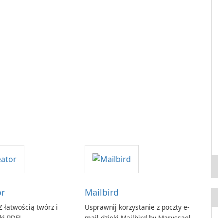
or
Mailbird
 łatwością twórz i
Usprawnij korzystanie z poczty e-
ki PDF!
mail dzięki Mailbird by Maryssael.