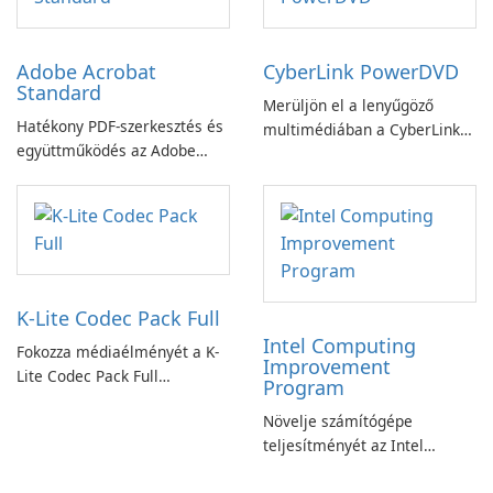
Adobe Acrobat
CyberLink PowerDVD
Standard
Merüljön el a lenyűgöző
Hatékony PDF-szerkesztés és
multimédiában a CyberLink
együttműködés az Adobe
PowerDVD-vel
Acrobat Standard
alkalmazással.
K-Lite Codec Pack Full
Intel Computing
Fokozza médiaélményét a K-
Improvement
Lite Codec Pack Full
Program
segítségével!
Növelje számítógépe
teljesítményét az Intel
számítástechnika-fejlesztési