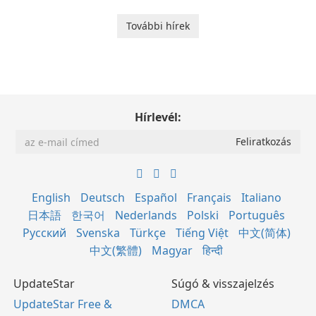
További hírek
Hírlevél:
English
Deutsch
Español
Français
Italiano
日本語
한국어
Nederlands
Polski
Português
Русский
Svenska
Türkçe
Tiếng Việt
中文(简体)
中文(繁體)
Magyar
हिन्दी
UpdateStar
Súgó & visszajelzés
UpdateStar Free &
DMCA