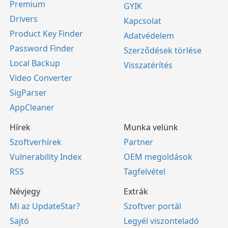
Premium
GYIK
Drivers
Kapcsolat
Product Key Finder
Adatvédelem
Password Finder
Szerződések törlése
Local Backup
Visszatérítés
Video Converter
SigParser
AppCleaner
Hírek
Munka velünk
Szoftverhírek
Partner
Vulnerability Index
OEM megoldások
RSS
Tagfelvétel
Névjegy
Extrák
Mi az UpdateStar?
Szoftver portál
Sajtó
Legyél viszonteladó