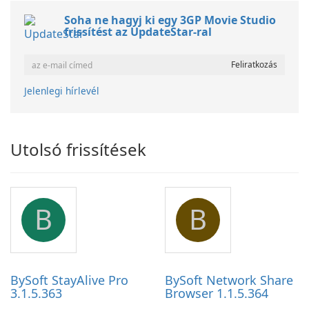
Soha ne hagyj ki egy 3GP Movie Studio
frissítést az UpdateStar-ral
Jelenlegi hírlevél
Utolsó frissítések
B
B
BySoft StayAlive Pro
BySoft Network Share
3.1.5.363
Browser 1.1.5.364