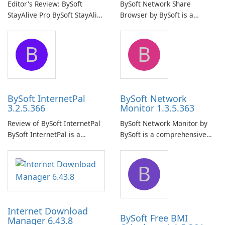
Editor's Review: BySoft
BySoft Network Share
StayAlive Pro BySoft StayAlive
Browser by BySoft is a
Pro is a reliable software
comprehensive software
application designed to
application that allows users
B
B
ensure the continuous and
to easily browse and manage
uninterrupted operation of
shared folders on their
your computer system.
network.
BySoft InternetPal
BySoft Network
3.2.5.366
Monitor 1.3.5.363
Review of BySoft InternetPal
BySoft Network Monitor by
BySoft InternetPal is a
BySoft is a comprehensive
comprehensive software
network monitoring software
application designed to
designed to help businesses
B
monitor your internet
effectively manage their
connection and provide real-
network infrastructure.
time insights into its
performance.
Internet Download
BySoft Free BMI
Manager 6.43.8