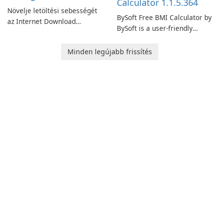
Calculator 1.1.5.364
Növelje letöltési sebességét
BySoft Free BMI Calculator by
az Internet Download
BySoft is a user-friendly
Manager segítségével!
software application
designed to help you
Minden legújabb frissítés
calculate your Body Mass
Index quickly and accurately.