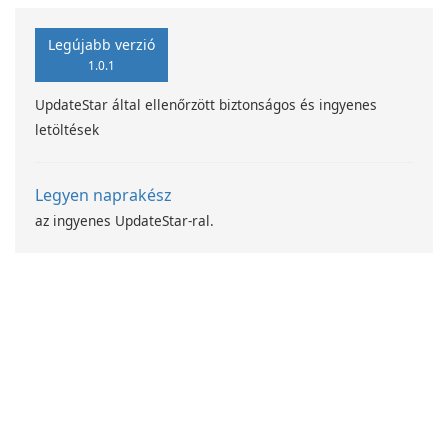
programjával
Legújabb verzió
1.0.1
UpdateStar által ellenőrzött biztonságos és ingyenes
letöltések
Legyen naprakész
az ingyenes UpdateStar-ral.