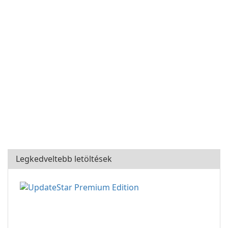
Legkedveltebb letöltések